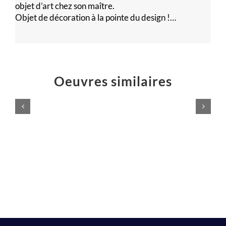
objet d’art chez son maître.
Objet de décoration à la pointe du design !…
Oeuvres similaires
Logo
Éruption
Atelier
jaillissement
Majelan
rouge
Sculptures
Sculptures