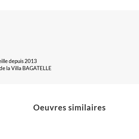
eille depuis 2013
c de la Villa BAGATELLE
«
Oeuvres similaires
L’équilib
dans
le
Éruption
Cosmos.