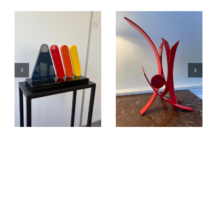
Éruption
jaillissement
rouge
Sculptures