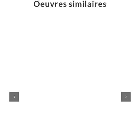
Oeuvres similaires
Logo
Atelier
Majelan
Sculptures
Éruption jaillissement rouge
Sculptures