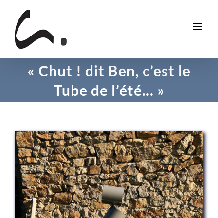
Skip
to
content
« Chut ! dit Ben, c’est le
Tube de l’été… »