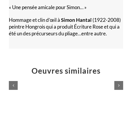
« Une pensée amicale pour Simon… »
Hommage et clin d’œil à
Simon Hantaï
(1922-2008)
peintre Hongrois qui a produit Écriture Rose et qui a
été un des précurseurs du pliage…entre autre.
Oeuvres similaires
Logo
Éruption
Atelier
jaillissement
Majelan
rouge
Sculptures
Sculptures