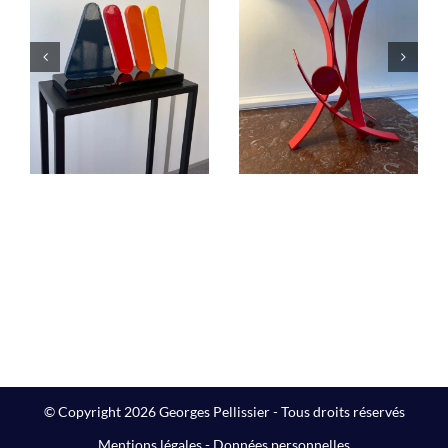
Éruption
« L’équilibre
jaillissement
dans le Cosmos.
rouge
C’est la fête !… »
Sculptures
Sculptures
© Copyright 2026 Georges Pellissier - Tous droits réservés
Mentions légales
-
Données personnelles