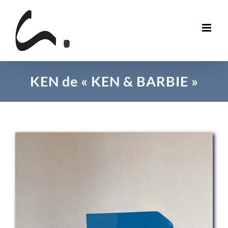
Skip
to
content
KEN de « KEN & BARBIE »