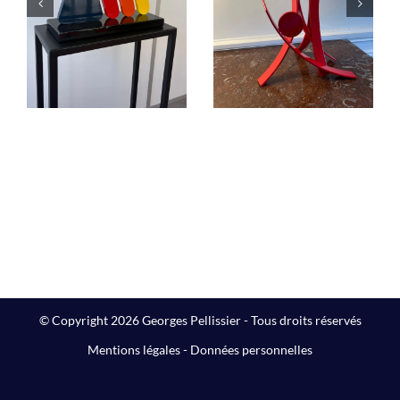
jaillissement
dans le Cosmos.
rouge
C’est la fête !… »
Sculptures
Sculptures
© Copyright 2026 Georges Pellissier - Tous droits réservés
Mentions légales
-
Données personnelles