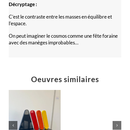
Décryptage :
C’est le contraste entre les masses en équilibre et
l’espace.
On peut imaginer le cosmos comme une fête foraine
avec des manèges improbables…
Oeuvres similaires
Éruption
jaillissement
rouge
« L’équilibre
Sculptures
dans le Cosmos.