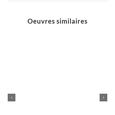
Oeuvres similaires
Logo
Atelier
Majelan
Sculptures