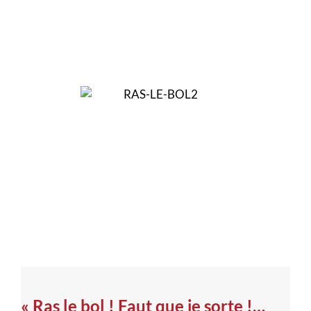
« Ras le bol ! Faut que je sorte !…