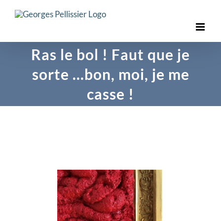
Skip
to
content
Ras le bol ! Faut que je
sorte …bon, moi, je me
casse !