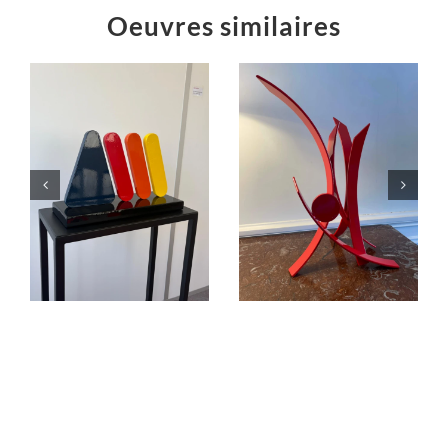
Oeuvres similaires
Éruption
« L’équilibre
jaillissement
dans le Cosmos.
rouge
C’est la fête !… »
Sculptures
Sculptures