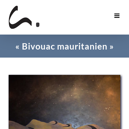
Skip
to
content
« Bivouac mauritanien »