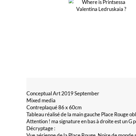
Conceptual Art 2019 September
Mixed media
Contreplaqué 86 x 60cm
Tableau réalisé de la main gauche Place Rouge obl
Attention ! ma signature en bas à droite est un G p
Décryptage :
Vue aérienne de la Place Rouge, Noire de monde s