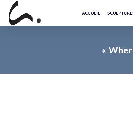
Skip
to
ACCUEIL
SCULPTURE
content
« Where