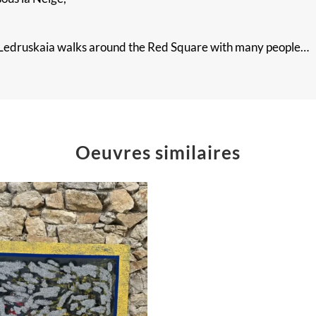
na Ledruskaia walks around the Red Square with many people…
Oeuvres similaires
The
Big
Winner
Peinture