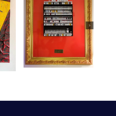
aution
Les 3 Tamis
Peintures