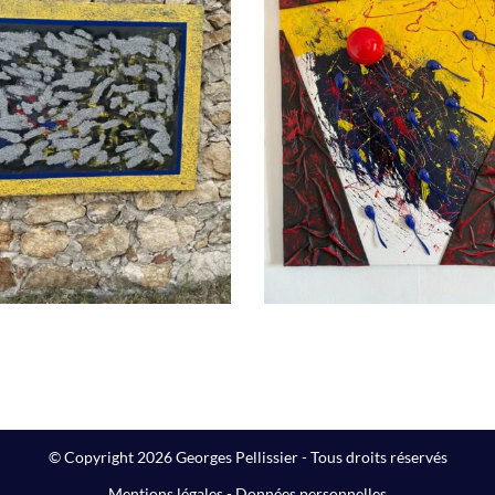
Principe de préc
The Big Winner
Peintures
Peintures
© Copyright 2026 Georges Pellissier - Tous droits réservés
Mentions légales
-
Données personnelles