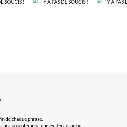
m
 fin de chaque phrase.
ion, un consentement, une évidence, un oui…