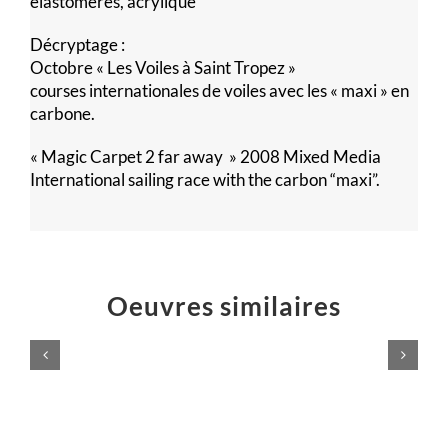
élastomères, acrylique
Décryptage :
Octobre « Les Voiles à Saint Tropez »
courses internationales de voiles avec les « maxi » en
carbone.
« Magic Carpet 2 far away » 2008 Mixed Media
International sailing race with the carbon “maxi”.
Oeuvres similaires
Voilà,
c’est
fini