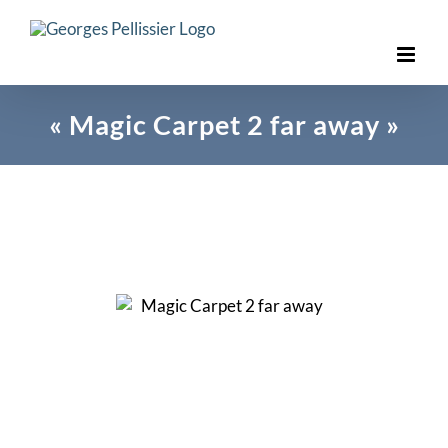
Skip
to
content
« Magic Carpet 2 far away »