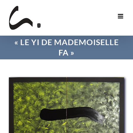
Skip
to
content
« LE YI DE MADEMOISELLE
FA »