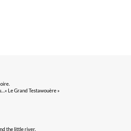
oire.
eau…« Le Grand Testawouère »
 the little river.