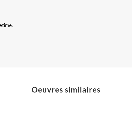
fetime.
Oeuvres similaires
The
Poussières
Big
d’étoiles
Winner