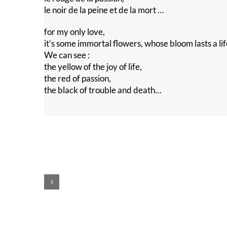
le noir de la peine et de la mort …
for my only love,
it’s some immortal flowers, whose bloom lasts a li
We can see :
the yellow of the joy of life,
the red of passion,
the black of trouble and death…
Voilà,
c’est
fini