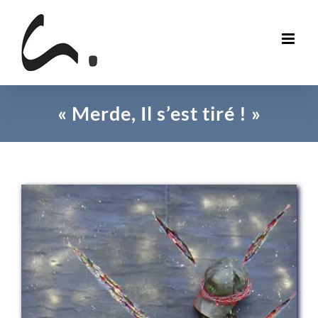
Skip
to
content
« Merde, Il s’est tiré ! »