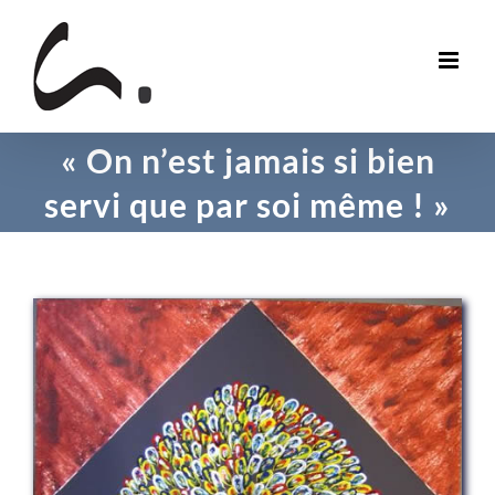
Skip
to
content
« On n’est jamais si bien
servi que par soi même ! »