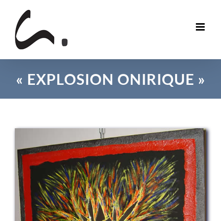
Skip
to
content
« EXPLOSION ONIRIQUE »