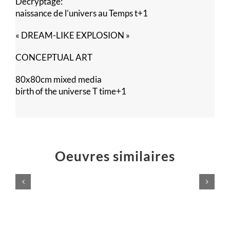
Décryptage:
naissance de l’univers au Temps t+1
« DREAM-LIKE EXPLOSION »
CONCEPTUAL ART
80x80cm mixed media
birth of the universe T time+1
Oeuvres similaires
Voilà,
c’est
Poussières
fini
d’étoiles