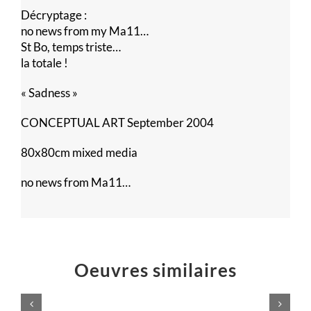
Décryptage :
no news from my Ma11…
St Bo, temps triste…
la totale !
« Sadness »
CONCEPTUAL ART September 2004
80x80cm mixed media
no news from Ma11…
Oeuvres similaires
Voilà,