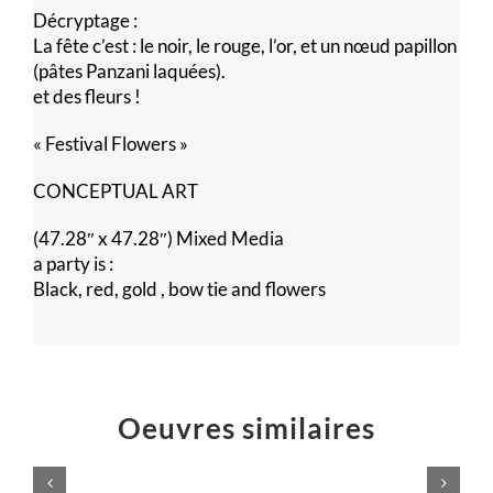
Décryptage :
La fête c’est : le noir, le rouge, l’or, et un nœud papillon
(pâtes Panzani laquées).
et des fleurs !
« Festival Flowers »
CONCEPTUAL ART
(47.28″ x 47.28″) Mixed Media
a party is :
Black, red, gold , bow tie and flowers
Oeuvres similaires
Voilà,