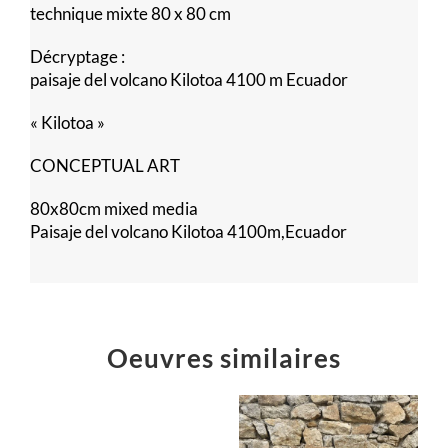
technique mixte 80 x 80 cm
Décryptage :
paisaje del volcano Kilotoa 4100 m Ecuador
« Kilotoa »
CONCEPTUAL ART
80x80cm mixed media
Paisaje del volcano Kilotoa 4100m,Ecuador
Oeuvres similaires
Voilà,
c’est