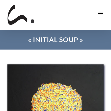
Skip
to
content
« INITIAL SOUP »