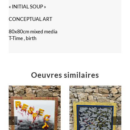
« INITIAL SOUP »
CONCEPTUAL ART
80x80cm mixed media
T-Time , birth
Oeuvres similaires
Poussières
!
The Big Winner
d’étoiles