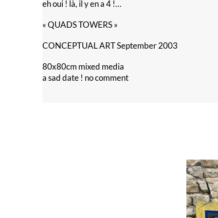
eh oui ! là, il y en a 4 !…
« QUADS TOWERS »
CONCEPTUAL ART September 2003
80x80cm mixed media
a sad date ! no comment
Voilà,
c’est
fini
!