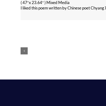
( 47″x 23.64″ ) Mixed Media
I liked this poem written by Chinese poet Chyang 
Voilà,
c’est
fini
!
Peintures