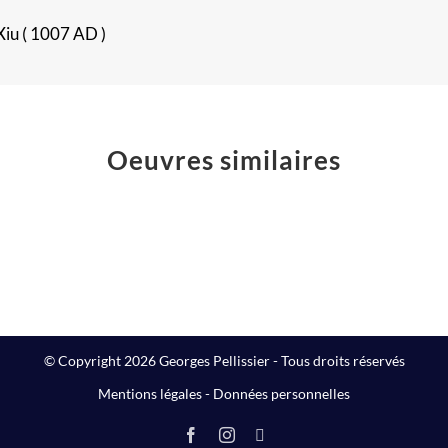
Xiu ( 1007 AD )
Oeuvres similaires
The
Poussières
Big
d’étoiles
Winner
Peintures
Peinture
© Copyright 2026 Georges Pellissier - Tous droits réservés
Mentions légales
-
Données personnelles
Facebook
Instagram
LinkedIn