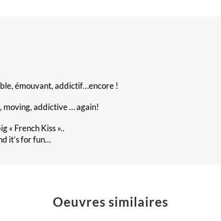
ble, émouvant, addictif…encore !
, moving, addictive … again!
ig « French Kiss »..
d it’s for fun…
Oeuvres similaires