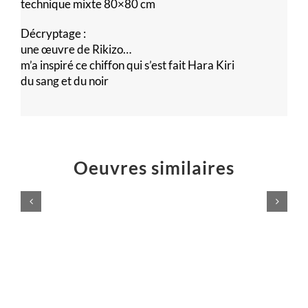
technique mixte 80×80 cm
Décryptage :
une œuvre de Rikizo…
m’a inspiré ce chiffon qui s’est fait Hara Kiri
du sang et du noir
Oeuvres similaires
Voilà,
c’est
Poussières
fini
d’étoiles
!
Peintures
Peintures