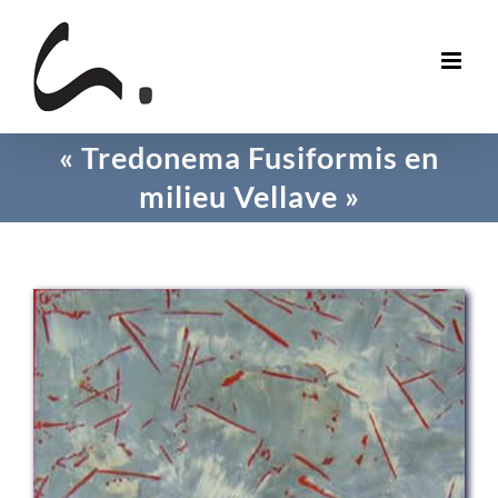
Skip
to
content
« Tredonema Fusiformis en
milieu Vellave »