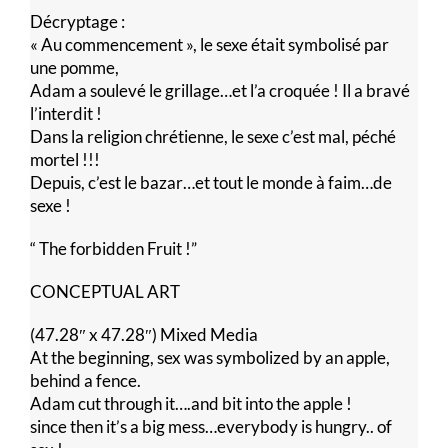
Décryptage :
« Au commencement », le sexe était symbolisé par
une pomme,
Adam a soulevé le grillage…et l’a croquée ! Il a bravé
l’interdit !
Dans la religion chrétienne, le sexe c’est mal, péché
mortel !!!
Depuis, c’est le bazar…et tout le monde à faim…de
sexe !
“ The forbidden Fruit !”
CONCEPTUAL ART
(47.28″ x 47.28″) Mixed Media
At the beginning, sex was symbolized by an apple,
behind a fence.
Adam cut through it….and bit into the apple !
since then it’s a big mess…everybody is hungry.. of