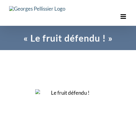
Skip
to
content
« Le fruit défendu ! »