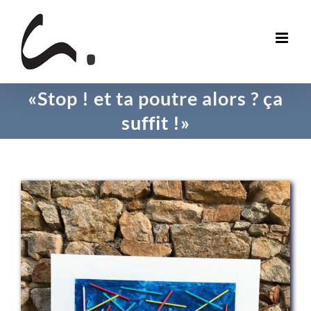
Skip
to
content
«Stop ! et ta poutre alors ? ça
suffit !»