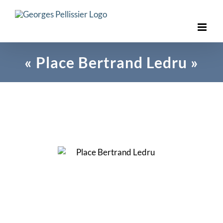
Skip
to
content
« Place Bertrand Ledru »