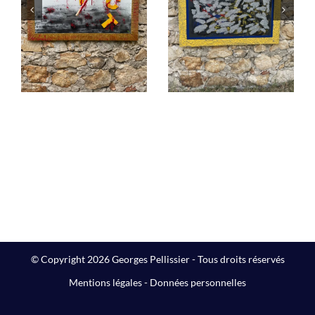
Poussières
!
d’étoiles
Peintures
© Copyright 2026 Georges Pellissier - Tous droits réservés
Mentions légales
-
Données personnelles