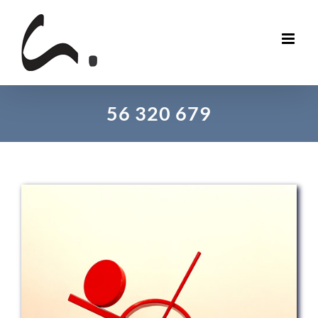
Skip
to
content
56 320 679