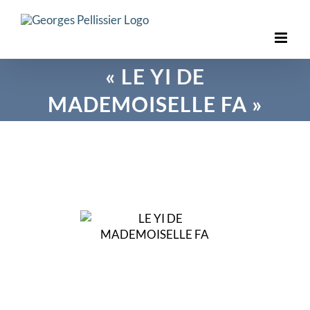
Skip
to
content
« LE YI DE
MADEMOISELLE FA »