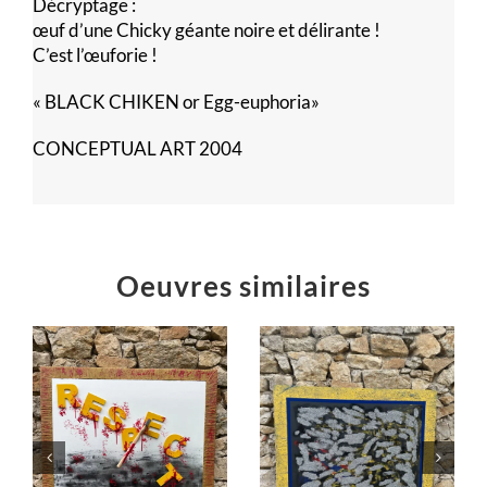
Décryptage :
œuf d’une Chicky géante noire et délirante !
C’est l’œuforie !
« BLACK CHIKEN or Egg-euphoria»
CONCEPTUAL ART 2004
Oeuvres similaires
Poussières
!
d’étoiles