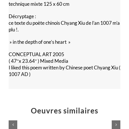
technique mixte 125 x 60 cm
Décryptage :
ce texte du poète chinois Chyang Xiu de l’an 1007 m’a
plu !.
» in the depth of one’s heart »
CONCEPTUAL ART 2005
( 47″x 23.64″ ) Mixed Media
I liked this poem written by Chinese poet Chyang Xiu (
1007 AD )
Oeuvres similaires
Voilà,