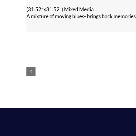
(31.52″x31.52″) Mixed Media
A mixture of moving blues- brings back memories
Voilà,
c’est
fini
!
Peintures