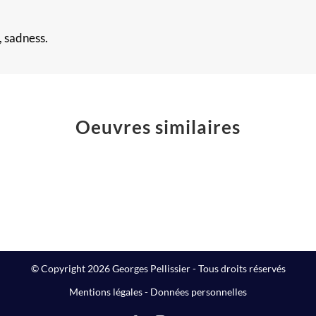
, sadness.
Oeuvres similaires
The
Poussières
Big
d’étoiles
Winner
Peintures
Peinture
© Copyright 2026 Georges Pellissier - Tous droits réservés
Mentions légales
-
Données personnelles