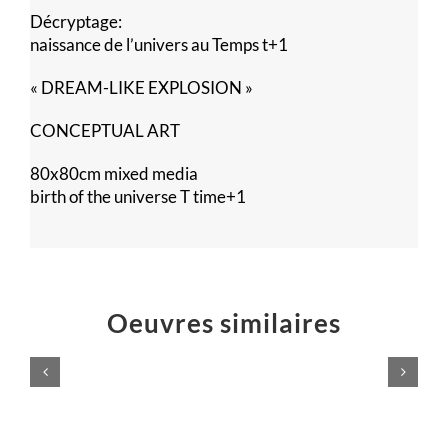
Décryptage:
naissance de l’univers au Temps t+1
« DREAM-LIKE EXPLOSION »
CONCEPTUAL ART
80x80cm mixed media
birth of the universe T time+1
Oeuvres similaires
Voilà,
c’est
Poussières
fini
d’étoiles