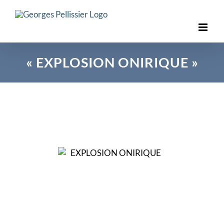
Skip
to
content
« EXPLOSION ONIRIQUE »