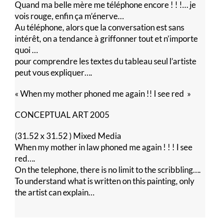
Quand ma belle mère me téléphone encore ! ! !… je
vois rouge, enfin ça m’énerve…
Au téléphone, alors que la conversation est sans
intérêt, on a tendance à griffonner tout et n’importe
quoi …
pour comprendre les textes du tableau seul l’artiste
peut vous expliquer….
« When my mother phoned me again !! I see red »
CONCEPTUAL ART 2005
(31.52 x 31.52 ) Mixed Media
When my mother in law phoned me again ! ! ! I see
red….
On the telephone, there is no limit to the scribbling….
To understand what is written on this painting, only
the artist can explain…