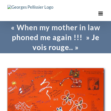
Skip
to
content
« When my mother in law
phoned me again !!! » Je
vois rouge.. »