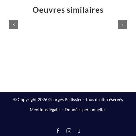
Oeuvres similaires
Voilà,
c’est
Poussières
fini
d’étoiles
!
Peintures
Peintures
© Copyright 2026 Georges Pellissier - Tous droits réservés
Mentions légales
-
Données personnelles
Facebook
Instagram
LinkedIn