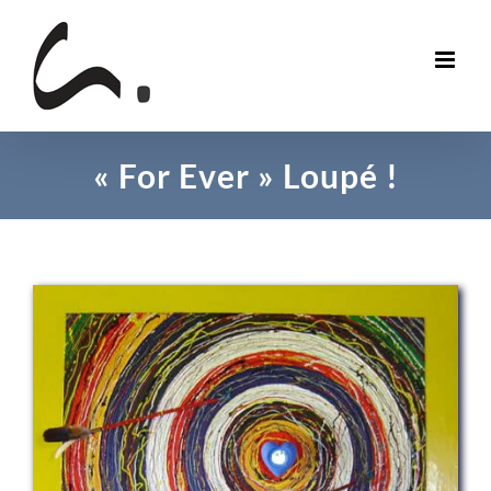
Skip
to
content
« For Ever » Loupé !