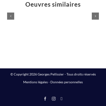
Oeuvres similaires
Voilà,
c’est
fini
!
Peintures
© Copyright 2026 Georges Pellissier - Tous droits réservés
Mentions légales
-
Données personnelles
Facebook
Instagram
LinkedIn