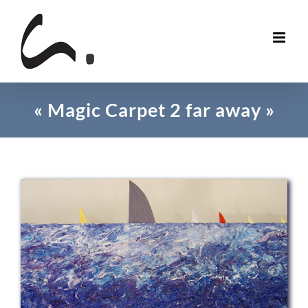
Skip
to
content
« Magic Carpet 2 far away »