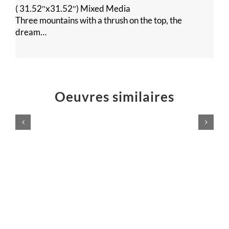
( 31.52″x31.52″) Mixed Media
Three mountains with a thrush on the top, the
dream…
Oeuvres similaires
Voilà,
c’est
fini
!
Peintures