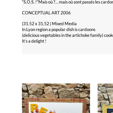
“S.O.S. !”Mais où ?… mais où sont passés les cardon
CONCEPTUAL ART 2006
(31.52 x 31.52 ) Mixed Media
In Lyon region a popular dish is cardoons
(delicious vegetables in the artichoke family) co
It’s a delight !