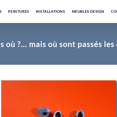
S
PEINTURES
INSTALLATIONS
MEUBLES DESIGN
CO
is où ?… mais où sont passés les