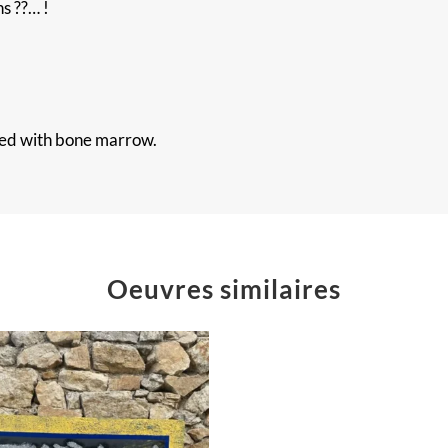
s ??… !
oked with bone marrow.
Oeuvres similaires
The
Big
Winner