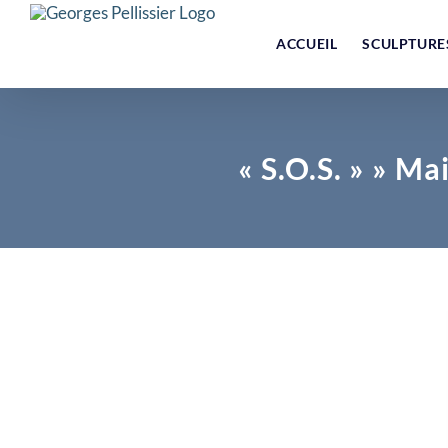
Skip
to
ACCUEIL
SCULPTURE
content
« S.O.S. » » Ma