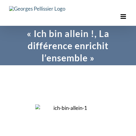
Skip
to
content
« Ich bin allein !, La
différence enrichit
l’ensemble »