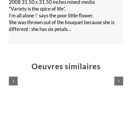
2008 31.50 x 31.50 inches mixed media
“Variety is the spice of life”,
I’m all alone !’ says the poor little flower.
She was thrown out of the bouquet because she is
different : she has six petals…
Oeuvres similaires
Voilà,
c’est
Poussières
fini
d’étoiles
!
Peintures
Peintures