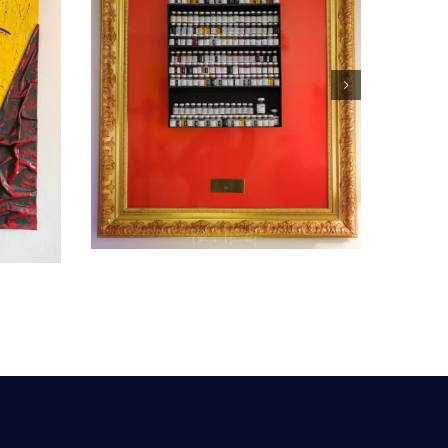
aution
Les 3 Tamis
Peintures