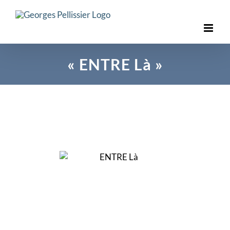
Skip
to
content
« ENTRE Là »