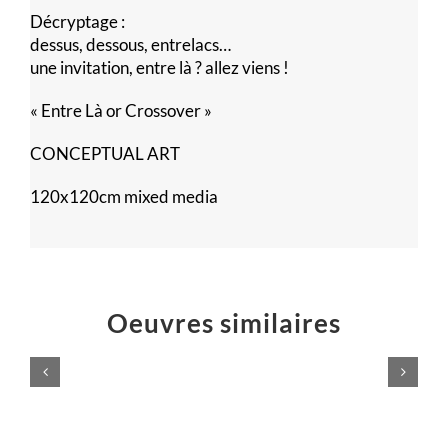
Décryptage :
dessus, dessous, entrelacs…
une invitation, entre là ? allez viens !
« Entre Là or Crossover »
CONCEPTUAL ART
120x120cm mixed media
Oeuvres similaires
Voilà,
c’est
fini