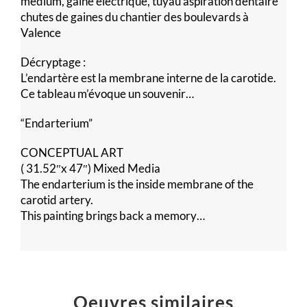
médium, gaine électrique, tuyau aspiration dentaire
chutes de gaines du chantier des boulevards à
Valence
Décryptage :
L’endartère est la membrane interne de la carotide.
Ce tableau m’évoque un souvenir…
“Endarterium”
CONCEPTUAL ART
( 31.52″x 47″) Mixed Media
The endarterium is the inside membrane of the
carotid artery.
This painting brings back a memory…
Oeuvres similaires