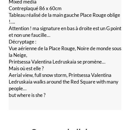
Mixed media
Contreplaqué 86 x 60cm
Tableau réalisé de la main gauche Place Rouge oblige
!….
Attention ! ma signature en bas à droite est un G point
et non une faucille…
Décryptage :
Vue aérienne de la Place Rouge, Noire de monde sous
la Neige,
Printsessa Valentina Ledruskaia se promène…
Mais où est elle ?
Aerial view, full snow storm, Printsessa Valentina
Ledruskaia walks around the Red Square with many
people…
but where is she ?