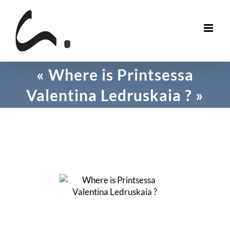
Skip
to
content
« Where is Printsessa
Valentina Ledruskaia ? »